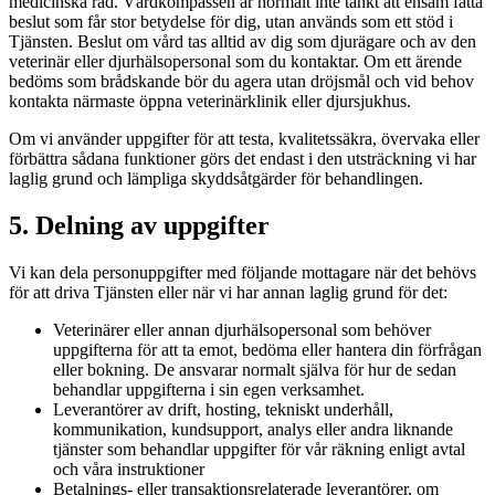
medicinska råd. Vårdkompassen är normalt inte tänkt att ensam fatta
beslut som får stor betydelse för dig, utan används som ett stöd i
Tjänsten. Beslut om vård tas alltid av dig som djurägare och av den
veterinär eller djurhälsopersonal som du kontaktar. Om ett ärende
bedöms som brådskande bör du agera utan dröjsmål och vid behov
kontakta närmaste öppna veterinärklinik eller djursjukhus.
Om vi använder uppgifter för att testa, kvalitetssäkra, övervaka eller
förbättra sådana funktioner görs det endast i den utsträckning vi har
laglig grund och lämpliga skyddsåtgärder för behandlingen.
5. Delning av uppgifter
Vi kan dela personuppgifter med följande mottagare när det behövs
för att driva Tjänsten eller när vi har annan laglig grund för det:
Veterinärer eller annan djurhälsopersonal som behöver
uppgifterna för att ta emot, bedöma eller hantera din förfrågan
eller bokning. De ansvarar normalt själva för hur de sedan
behandlar uppgifterna i sin egen verksamhet.
Leverantörer av drift, hosting, tekniskt underhåll,
kommunikation, kundsupport, analys eller andra liknande
tjänster som behandlar uppgifter för vår räkning enligt avtal
och våra instruktioner
Betalnings- eller transaktionsrelaterade leverantörer, om