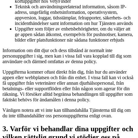
kortuppgifter hos VetyFinder
Teknisk och användningsrelaterad information, såsom IP-
adress, ungefärlig enhetsinformation, operativsystem,
appversion, loggar, tidsstämplar, felrapporter, säkerhets- och
incidenthändelser samt information om hur Tjänsten används
Uppgifter som följer av enhetsbehörigheter, om du väljer att
ge appen sådan åtkomst, exempelvis för pushnotiser, kamera,
bilder eller platsfunktioner när sådana funktioner erbjuds
Information om ditt djur och dess tillstånd är normalt inte
personuppgifter i sig, men kan i vissa fall vara kopplad till dig som
användare och därmed omfattas av denna policy.
Uppgifterna kommer oftast direkt från dig, från hur du använder
appen eller webbplatsen och från din enhet. I vissa fall kan vi också
få uppgifter från veterinärer eller annan djurhälsopersonal, från
betalnings- eller supportflöden eller från någon som agerar för din
räkning. Vi försöker alltid begränsa behandlingen till uppgifter som
faktiskt behövs för ändamålen i denna policy.
Vänligen notera att vi inte kan tillhandahålla Tjänsterna till dig om
du inte tillhandahåller oss personuppgifterna enligt ovan.
3. Varför vi behandlar dina uppgifter och
vilken rättslig grund vi stödjer oss på