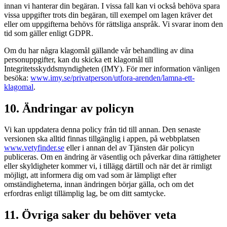
innan vi hanterar din begäran. I vissa fall kan vi också behöva spara
vissa uppgifter trots din begäran, till exempel om lagen kräver det
eller om uppgifterna behövs för rättsliga anspråk. Vi svarar inom den
tid som gäller enligt GDPR.
Om du har några klagomål gällande vår behandling av dina
personuppgifter, kan du skicka ett klagomål till
Integritetsskyddsmyndigheten (IMY). För mer information vänligen
besöka:
www.imy.se/privatperson/utfora-arenden/lamna-ett-
klagomal
.
10. Ändringar av policyn
Vi kan uppdatera denna policy från tid till annan. Den senaste
versionen ska alltid finnas tillgänglig i appen, på webbplatsen
www.vetyfinder.se
eller i annan del av Tjänsten där policyn
publiceras. Om en ändring är väsentlig och påverkar dina rättigheter
eller skyldigheter kommer vi, i tillägg därtill och när det är rimligt
möjligt, att informera dig om vad som är lämpligt efter
omständigheterna, innan ändringen börjar gälla, och om det
erfordras enligt tillämplig lag, be om ditt samtycke.
11. Övriga saker du behöver veta