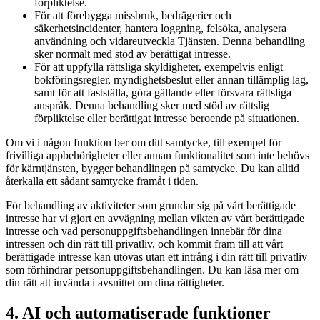
förpliktelse.
För att förebygga missbruk, bedrägerier och
säkerhetsincidenter, hantera loggning, felsöka, analysera
användning och vidareutveckla Tjänsten. Denna behandling
sker normalt med stöd av berättigat intresse.
För att uppfylla rättsliga skyldigheter, exempelvis enligt
bokföringsregler, myndighetsbeslut eller annan tillämplig lag,
samt för att fastställa, göra gällande eller försvara rättsliga
anspråk. Denna behandling sker med stöd av rättslig
förpliktelse eller berättigat intresse beroende på situationen.
Om vi i någon funktion ber om ditt samtycke, till exempel för
frivilliga appbehörigheter eller annan funktionalitet som inte behövs
för kärntjänsten, bygger behandlingen på samtycke. Du kan alltid
återkalla ett sådant samtycke framåt i tiden.
För behandling av aktiviteter som grundar sig på vårt berättigade
intresse har vi gjort en avvägning mellan vikten av vårt berättigade
intresse och vad personuppgiftsbehandlingen innebär för dina
intressen och din rätt till privatliv, och kommit fram till att vårt
berättigade intresse kan utövas utan ett intrång i din rätt till privatliv
som förhindrar personuppgiftsbehandlingen. Du kan läsa mer om
din rätt att invända i avsnittet om dina rättigheter.
4. AI och automatiserade funktioner