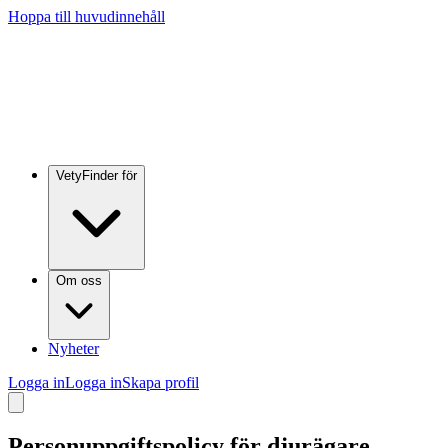
Hoppa till huvudinnehåll
VetyFinder för
Om oss
Nyheter
Logga in
Logga in
Skapa profil
Personuppgiftspolicy för djurägare