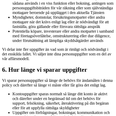
sådana används i en viss funktion eller bokning, antingen som
personuppgiftsbiträden för vår räkning eller som självständiga
mottagare beroende på upplägget i den aktuella Tjänsten
Myndigheter, domstolar, försäkringsmotparter eller andra
mottagare när det krävs enligt lag eller är nödvändigt för att
fastställa, göra gällande eller försvara rättsliga anspråk
Potentiella köpare, investerare eller andra motparter i samband
med företagsöverlåtelse, omstrukturering eller due diligence,
under förutsättning att lämpliga skyddsåtgärder används
Vi delar inte fler uppgifter än vad som är rimligt och nödvändigt i
det enskilda fallet. Vi säljer inte dina personuppgifter som en del av
vår affärsmodell.
6. Hur länge vi sparar uppgifter
Vi sparar personuppgifter så länge de behövs för ändamålen i denna
policy och därefter så länge vi måste eller får göra det enligt lag.
Kontouppgifter sparas normalt så länge ditt konto är aktivt
och därefter under en begränsad tid om det behövs för
support, felsökning, säkerhet, återaktivering på din begäran
eller för att uppfylla rättsliga skyldigheter
Uppgifter om förfrågningar, bokningar, kommunikation och