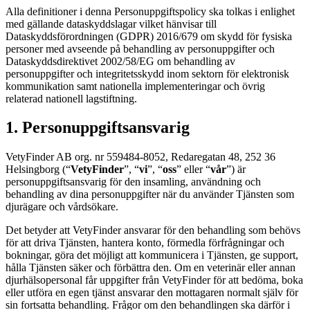
Alla definitioner i denna Personuppgiftspolicy ska tolkas i enlighet
med gällande dataskyddslagar vilket hänvisar till
Dataskyddsförordningen (GDPR) 2016/679 om skydd för fysiska
personer med avseende på behandling av personuppgifter och
Dataskyddsdirektivet 2002/58/EG om behandling av
personuppgifter och integritetsskydd inom sektorn för elektronisk
kommunikation samt nationella implementeringar och övrig
relaterad nationell lagstiftning.
1. Personuppgiftsansvarig
VetyFinder AB org. nr 559484-8052, Redaregatan 48, 252 36
Helsingborg (“
VetyFinder
”, “
vi
”, “
oss
” eller “
vår
”) är
personuppgiftsansvarig för den insamling, användning och
behandling av dina personuppgifter när du använder Tjänsten som
djurägare och vårdsökare.
Det betyder att VetyFinder ansvarar för den behandling som behövs
för att driva Tjänsten, hantera konto, förmedla förfrågningar och
bokningar, göra det möjligt att kommunicera i Tjänsten, ge support,
hålla Tjänsten säker och förbättra den. Om en veterinär eller annan
djurhälsopersonal får uppgifter från VetyFinder för att bedöma, boka
eller utföra en egen tjänst ansvarar den mottagaren normalt själv för
sin fortsatta behandling. Frågor om den behandlingen ska därför i