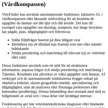
(Vårdkompassen)
VetyFinder kan använda automatiserade funktioner, inklusive AI, i
vårdkompassen eller liknande stödverktyg för att bearbeta de
uppgifter du lämnar om ditt djur och ditt ärende. Det kan till
exempel vara uppgifter om djurslag, symptom, hur länge besvären
har pågått, plats, tillgänglighet och fritextsvar.
Ställa följdfrågor baserat på dina tidigare svar
Identifiera om ett tillstånd kan framstå som mer eller mindre
brådskande
Stödja prioritering och matchning till relevant typ av veterinär
eller vård
Dessa funktioner används som ett stöd för att strukturera
information, anpassa frågor och stödja prioritering och matchning i
Tjänsten. Resultatet kan påverkas av vilka uppgifter som lämnas. AI
verktyget och de automatiserade funktionerna bygger enbart på
objektiva kriterier, såsom geografiskt område, specialisering och
tillgänglighet, utan att analysera eller förutsäga preferenser eller
beteenden (profilering). Denna behandling sker normalt med stöd av
fullgörande av avtal och i vissa delar vårt berättigat intresse.
Funktionerna ger inte veterinärmedicinska diagnoser eller bindande