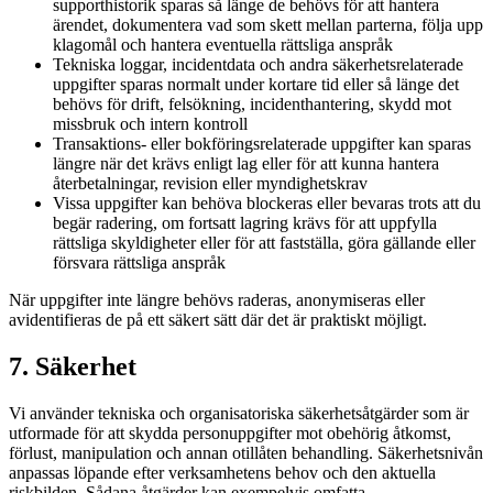
supporthistorik sparas så länge de behövs för att hantera
ärendet, dokumentera vad som skett mellan parterna, följa upp
klagomål och hantera eventuella rättsliga anspråk
Tekniska loggar, incidentdata och andra säkerhetsrelaterade
uppgifter sparas normalt under kortare tid eller så länge det
behövs för drift, felsökning, incidenthantering, skydd mot
missbruk och intern kontroll
Transaktions- eller bokföringsrelaterade uppgifter kan sparas
längre när det krävs enligt lag eller för att kunna hantera
återbetalningar, revision eller myndighetskrav
Vissa uppgifter kan behöva blockeras eller bevaras trots att du
begär radering, om fortsatt lagring krävs för att uppfylla
rättsliga skyldigheter eller för att fastställa, göra gällande eller
försvara rättsliga anspråk
När uppgifter inte längre behövs raderas, anonymiseras eller
avidentifieras de på ett säkert sätt där det är praktiskt möjligt.
7. Säkerhet
Vi använder tekniska och organisatoriska säkerhetsåtgärder som är
utformade för att skydda personuppgifter mot obehörig åtkomst,
förlust, manipulation och annan otillåten behandling. Säkerhetsnivån
anpassas löpande efter verksamhetens behov och den aktuella
riskbilden. Sådana åtgärder kan exempelvis omfatta