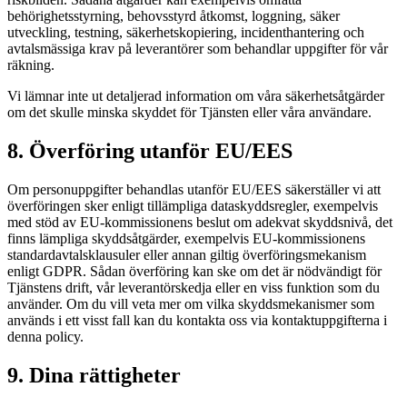
behörighetsstyrning, behovsstyrd åtkomst, loggning, säker
utveckling, testning, säkerhetskopiering, incidenthantering och
avtalsmässiga krav på leverantörer som behandlar uppgifter för vår
räkning.
Vi lämnar inte ut detaljerad information om våra säkerhetsåtgärder
om det skulle minska skyddet för Tjänsten eller våra användare.
8. Överföring utanför EU/EES
Om personuppgifter behandlas utanför EU/EES säkerställer vi att
överföringen sker enligt tillämpliga dataskyddsregler, exempelvis
med stöd av EU-kommissionens beslut om adekvat skyddsnivå, det
finns lämpliga skyddsåtgärder, exempelvis EU-kommissionens
standardavtalsklausuler eller annan giltig överföringsmekanism
enligt GDPR. Sådan överföring kan ske om det är nödvändigt för
Tjänstens drift, vår leverantörskedja eller en viss funktion som du
använder. Om du vill veta mer om vilka skyddsmekanismer som
används i ett visst fall kan du kontakta oss via kontaktuppgifterna i
denna policy.
9. Dina rättigheter