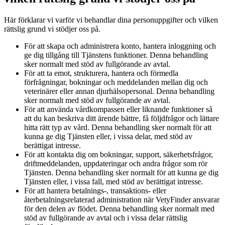
Här förklarar vi varför vi behandlar dina personuppgifter och vilken
rättslig grund vi stödjer oss på.
För att skapa och administrera konto, hantera inloggning och
ge dig tillgång till Tjänstens funktioner. Denna behandling
sker normalt med stöd av fullgörande av avtal.
För att ta emot, strukturera, hantera och förmedla
förfrågningar, bokningar och meddelanden mellan dig och
veterinärer eller annan djurhälsopersonal. Denna behandling
sker normalt med stöd av fullgörande av avtal.
För att använda vårdkompassen eller liknande funktioner så
att du kan beskriva ditt ärende bättre, få följdfrågor och lättare
hitta rätt typ av vård. Denna behandling sker normalt för att
kunna ge dig Tjänsten eller, i vissa delar, med stöd av
berättigat intresse.
För att kontakta dig om bokningar, support, säkerhetsfrågor,
driftmeddelanden, uppdateringar och andra frågor som rör
Tjänsten. Denna behandling sker normalt för att kunna ge dig
Tjänsten eller, i vissa fall, med stöd av berättigat intresse.
För att hantera betalnings-, transaktions- eller
återbetalningsrelaterad administration när VetyFinder ansvarar
för den delen av flödet. Denna behandling sker normalt med
stöd av fullgörande av avtal och i vissa delar rättslig