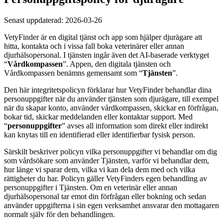
Senast uppdaterad: 2026-03-26
VetyFinder är en digital tjänst och app som hjälper djurägare att
hitta, kontakta och i vissa fall boka veterinärer eller annan
djurhälsopersonal. I tjänsten ingår även det AI-baserade verktyget
“
Vårdkompassen
”. Appen, den digitala tjänsten och
Vårdkompassen benämns gemensamt som “
Tjänsten
”.
Den här integritetspolicyn förklarar hur VetyFinder behandlar dina
personuppgifter när du använder tjänsten som djurägare, till exempel
när du skapar konto, använder vårdkompassen, skickar en förfrågan,
bokar tid, skickar meddelanden eller kontaktar support. Med
“
personuppgifter
” avses all information som direkt eller indirekt
kan knytas till en identifierad eller identifierbar fysisk person.
Särskilt beskriver policyn vilka personuppgifter vi behandlar om dig
som vårdsökare som använder Tjänsten, varför vi behandlar dem,
hur länge vi sparar dem, vilka vi kan dela dem med och vilka
rättigheter du har. Policyn gäller VetyFinders egen behandling av
personuppgifter i Tjänsten. Om en veterinär eller annan
djurhälsopersonal tar emot din förfrågan eller bokning och sedan
använder uppgifterna i sin egen verksamhet ansvarar den mottagaren
normalt själv för den behandlingen.