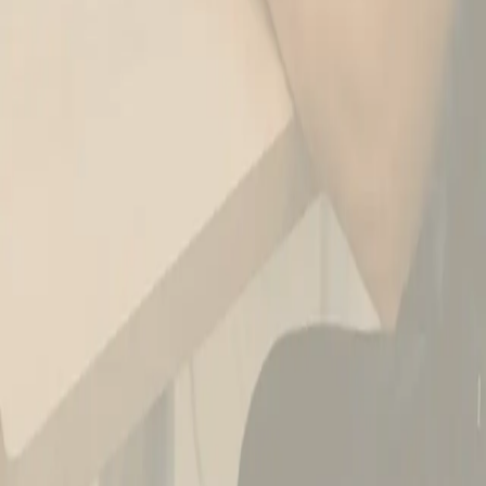
förutsättningar för tidigare diagnostik, snabbare behandling och
ökad patientsäkerhet. VetVeritas är ett gemensamt initiativ av
Vetmigo Recruitment AB och Gedoc AB och lanseras under hösten
2026. Målet är inte att ersätta befintliga kliniker, utan att stärka den
lokala veterinären med snabbare tillgång till rätt kompetens.
Hitta en tillgänglig veterinär – oavsett var du är.
VetyFinder för
Djurägare
Djurhälsopersonal
Försäkringsbolag
Vanliga frågor
Djurägare
Djurhälsopersonal